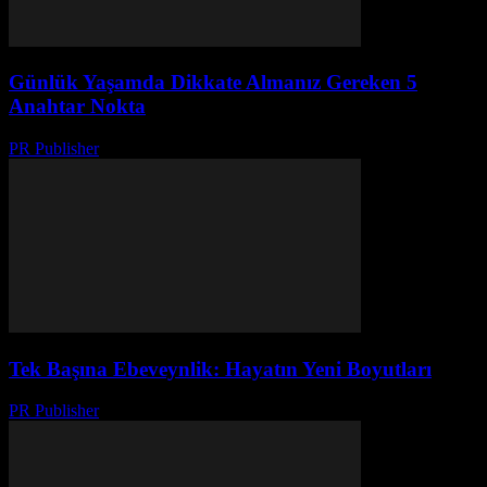
Günlük Yaşamda Dikkate Almanız Gereken 5
Anahtar Nokta
PR Publisher
-
Şubat 16, 2026
Tek Başına Ebeveynlik: Hayatın Yeni Boyutları
PR Publisher
-
Şubat 17, 2026