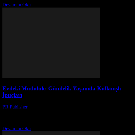
Devamını Oku
Evdeki Mutluluk: Gündelik Yaşamda Kullanışlı
İpuçları
PR Publisher
-
Şubat 28, 2026
Ev Ortamınızı Nasıl Dönüştürürsünüz? Ev, bir sığınak ve rahatlama
alanı olarak hizmet eder. Ancak, günlük yaşamın yoğunluğu ve
stresi, evimizin mutluluk ve rahatlık kaynağı olmasını...
Devamını Oku