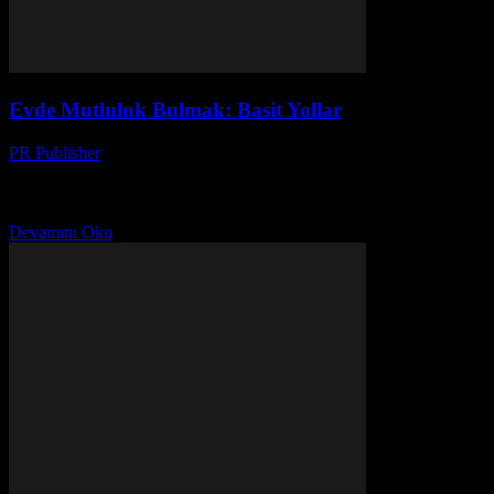
Evde Mutluluk Bulmak: Basit Yollar
PR Publisher
-
Şubat 19, 2026
Ev Ortamının Önemi Ev, herkesin rahatladığı, enerjisini yenilediği
bir yer olmalıdır. Ancak günlük hayatta yaşanan stres ve işler,
evimizi bir sığınak yerine bir sorun kaynağı...
Devamını Oku