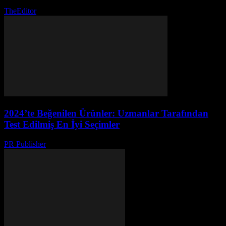
TheEditor
-
Ağustos 1, 2026
2024’te Beğenilen Ürünler: Uzmanlar Tarafından
Test Edilmiş En İyi Seçimler
PR Publisher
-
Mart 14, 2026