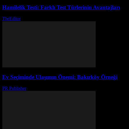
Hamilelik Testi: Farklı Test Türlerinin Avantajları
TheEditor
-
Ağustos 1, 2026
Ev Seçiminde Ulaşımın Önemi: Bakırköy Örneği
PR Publisher
-
Şubat 16, 2026