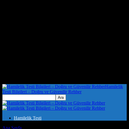
Hamilelik
Testi Bilgileri – Doğru ve Güvenilir Rehber
Hamilelik Testi
Ana Sayfa
Etiketler
Organizasyon