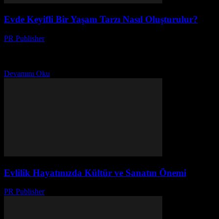
Evde Keyifli Bir Yaşam Tarzı Nasıl Oluşturulur?
PR Publisher
-
Şubat 18, 2026
Evde Keyifli Bir Ortam Oluşturun Ev, günlük hayatta sığınma ve
dinlenme yeri olarak görev yapmaktadır. Bu nedenle, evinizi keyifli
ve rahat bir ortam haline getirmek,...
Devamını Oku
Evlilik Hayatınızda Kültür ve Sanatın Önemi
PR Publisher
-
Şubat 16, 2026