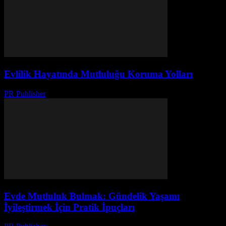
Evlilik Hayatında Mutluluğu Koruma Yolları
PR Publisher
-
Şubat 20, 2026
Evde Mutluluk Bulmak: Gündelik Yaşamı
İyileştirmek İçin Pratik İpuçları