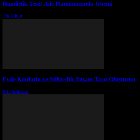
Hamilelik Testi: Aile Planlamasında Önemi
TheEditor
-
Temmuz 28, 2026
Evde Konforlu ve Stilize Bir Yaşam Tarzı Oluşturun
PR Publisher
-
Şubat 22, 2026