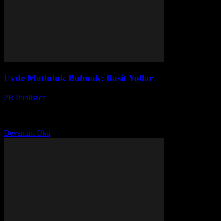
Evde Mutluluk Bulmak: Basit Yollar
PR Publisher
-
Şubat 19, 2026
Ev Ortamının Önemi Ev, herkesin rahatladığı, enerjisini yenilediği
bir yer olmalıdır. Ancak günlük hayatta yaşanan stres ve işler,
evimizi bir sığınak yerine bir sorun kaynağı...
Devamını Oku