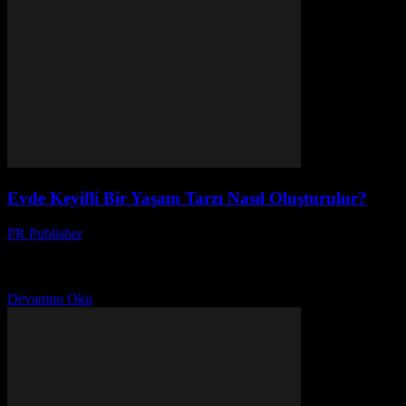
Evde Keyifli Bir Yaşam Tarzı Nasıl Oluşturulur?
PR Publisher
-
Şubat 22, 2026
Evde Keyifli Bir Ortam Oluşturun Ev, birinin ruh halinin en büyük
etkenlerinden biridir. Evde keyifli bir yaşam tarzı oluşturmak,
günlük hayatta mutluluk ve rahatlık duygularını...
Devamını Oku