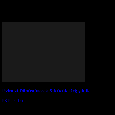
Etiket: organizasyon
Evimizi Dönüştürecek 5 Küçük Değişiklik
PR Publisher
-
Mart 6, 2026
Merhaba, Ben Ayşe İlk kez 2003’te bir dergi editörü olarak
çalıştığım günleri hatırlıyorum. O zamanlar, bir dergi sayfasında bir
makale yazmak için ne kadar çaba...