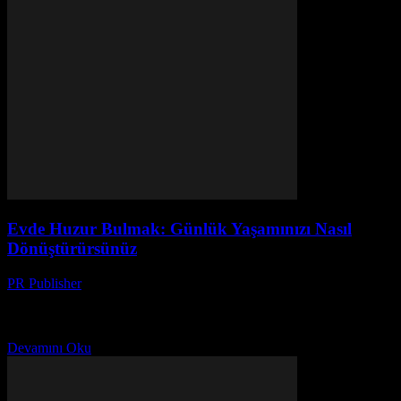
Evde Huzur Bulmak: Günlük Yaşamınızı Nasıl
Dönüştürürsünüz
PR Publisher
-
Şubat 23, 2026
Evde Huzur Bulmak: Neden Önemlidir? Günlük yaşamın hızı ve
karmaşıklığı içinde, evimiz bir sığınak haline gelmesi çok önemlidir.
Evde huzur bulmak, sadece fiziksel bir konfor...
Devamını Oku