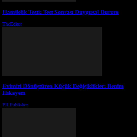
Hamilelik Testi: Test Sonrası Duygusal Durum
TheEditor
-
Temmuz 25, 2026
Evimizi Dönüştüren Küçük Değişiklikler: Benim
Hikayem
PR Publisher
-
Mart 7, 2026