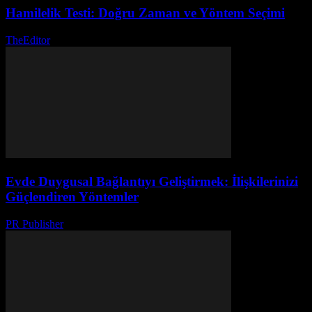
Hamilelik Testi: Doğru Zaman ve Yöntem Seçimi
TheEditor
-
Temmuz 30, 2026
Evde Duygusal Bağlantıyı Geliştirmek: İlişkilerinizi
Güçlendiren Yöntemler
PR Publisher
-
Şubat 26, 2026