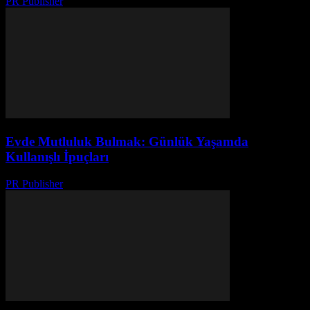
PR Publisher
-
Şubat 16, 2026
Evde Mutluluk Bulmak: Günlük Yaşamda
Kullanışlı İpuçları
PR Publisher
-
Şubat 20, 2026