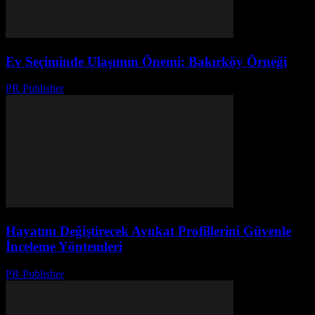
Ev Seçiminde Ulaşımın Önemi: Bakırköy Örneği
PR Publisher
-
Şubat 16, 2026
Hayatını Değiştirecek Avukat Profillerini Güvenle
İnceleme Yöntemleri
PR Publisher
-
Temmuz 7, 2026