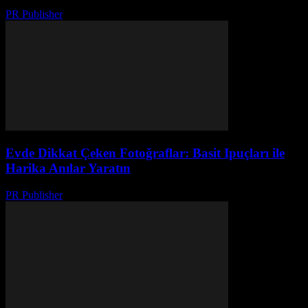
PR Publisher
-
Şubat 23, 2026
Evde Dikkat Çeken Fotoğraflar: Basit Ipuçları ile
Harika Anılar Yaratın
PR Publisher
-
Şubat 28, 2026