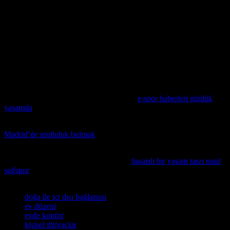
Evinizi daha konforlu bir alan haline getirmek, günlük hayatta
mutluluk ve rahatlık duygularını artırmak için çok önemli bir
adımdır. Bu makalede sunulan ipuçları ve önerileri kullanarak,
evinizi daha rahat ve konforlu bir alan haline getirebilir ve yaşam
kalitenizi önemli ölçüde iyileştirebilirsiniz. Evinizi düzenleyerek,
doğa ile içi dışı bağlantısı kurarak ve kişisel ihtiyaçlarınızı
karşılamak üzere evinizi düzenleyerek, yaşam kalitenizi önemli
ölçüde iyileştirebilirsiniz.
Eğlenceli ve bilgilendirici bir okuma için
e-spor haberleri günlük
yaşamda
makalesini keşfedin.
Madrid’de daha iyi bir yaşam tarzına sahip olmak isterseniz,
Madrid’de mutluluk bulmak
konusunda ipuçları bulabilirsiniz.
Singapur’da yaşayanlar için iş ve özel hayat arasında denge
kurmanın sırlarını öğrenmek isterseniz,
başarılı bir yaşam tarzı nasıl
sağlanır
konusunu inceleyin.
Etiketler
doğa ile içi dışı bağlantısı
ev düzeni
evde konfor
kişisel ihtiyaçlar