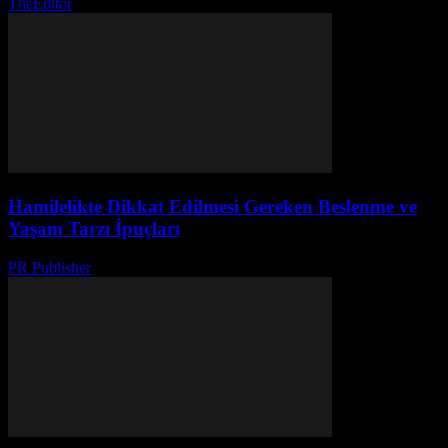
TheEditor
-
Ağustos 5, 2026
Hamilelikte Dikkat Edilmesi Gereken Beslenme ve
Yaşam Tarzı İpuçları
PR Publisher
-
Şubat 21, 2026