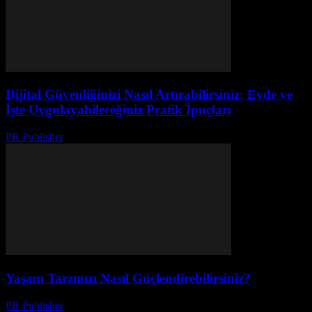
Dijital Güvenliğinizi Nasıl Artırabilirsiniz: Evde ve
İşte Uygulayabileceğiniz Pratik İpuçları
PR Publisher
-
Şubat 26, 2026
Yaşam Tarzınızı Nasıl Güçlendirebilirsiniz?
PR Publisher
-
Şubat 27, 2026