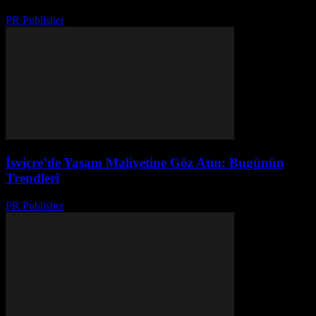
PR Publisher
-
Şubat 16, 2026
İsviçre’de Yaşam Maliyetine Göz Atın: Bugünün
Trendleri
PR Publisher
-
Mart 23, 2026