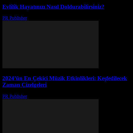
Evlilik Hayatınızı Nasıl Doldurabilirsiniz?
PR Publisher
-
Şubat 22, 2026
2024’ün En Çekici Müzik Etkinlikleri: Keşfedilecek
Zaman Çizelgeleri
PR Publisher
-
Mart 13, 2026