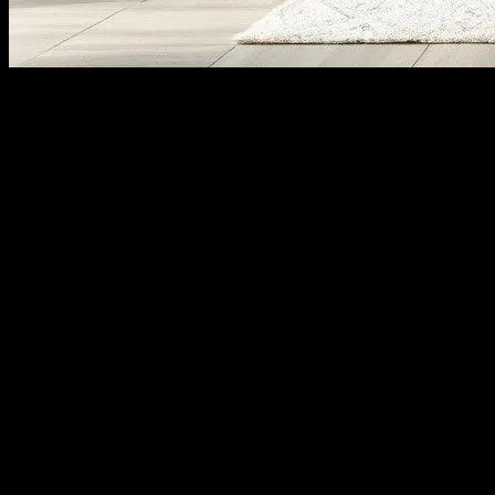
Giriş
Evde konforlu bir yaşam tarzı oluşturmak, günlük hayatta mutluluk
ve rahatlık duygularını artırmak için çok önemli bir adımdır. Bu
makale, size evinizi daha rahat ve konforlu bir alan haline getirmek
için bazı ipuçları ve öneriler sunacaktır. Evinizi düzenleyerek, doğa
ile içi dışı bağlantısı kurarak ve kişisel ihtiyaçlarınızı karşılayacak bir
ortam oluşturarak, yaşam kalitenizi önemli ölçüde iyileştirebilirsiniz.
Evinizi Düzene Koyun
İlk adım, evinizi düzenlemek ve düzenli bir ortam oluşturmaktır.
Düzenli bir ev, zihinsel rahatlık sağlar ve stres seviyesini düşürür. Bu
amaçla, gereksiz eşyaları temizleyin, her şeyin belirli bir yerinde
olmasını sağlayın ve düzenli olarak temizlik yapın. Ayrıca, evinizi
organize etmek için depolama çözümleri kullanabilirsiniz. Örneğin,
raflar, sandıklar ve dolaplar, eşyalarınızı düzenli ve erişilebilir
tutmanıza yardımcı olabilir.