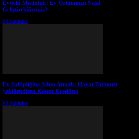
Evdeki Mutluluk: Ev Ortamınızı Nasıl
Geliştirebilirsiniz?
PR Publisher
-
Şubat 27, 2026
Ev Sahipliğine Adım Atmak: Hayat Tarzınızı
Şekillendiren Konut Kredileri
PR Publisher
-
Şubat 20, 2026