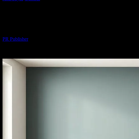
Evde Konforlu Bir Yaşam Tarzı
Oluşturmak
Yazar
PR Publisher
-
Şubat 20, 2026
287