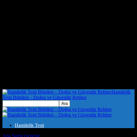
Hamilelik
Testi Bilgileri – Doğru ve Güvenilir Rehber
Hamilelik Testi
Ana Sayfa
General
Evde Konforlu Bir Yaşam Tarzı Oluşturmak