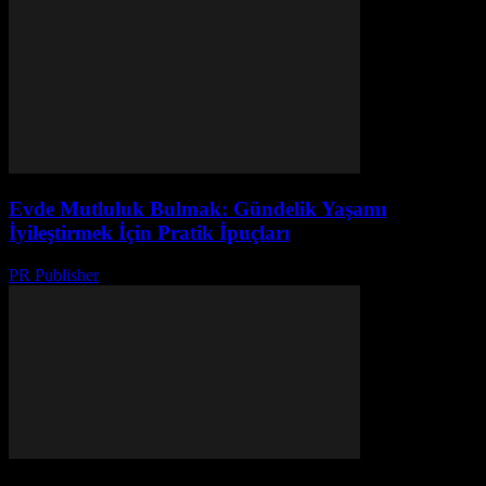
Evde Mutluluk Bulmak: Gündelik Yaşamı
İyileştirmek İçin Pratik İpuçları
PR Publisher
-
Şubat 16, 2026