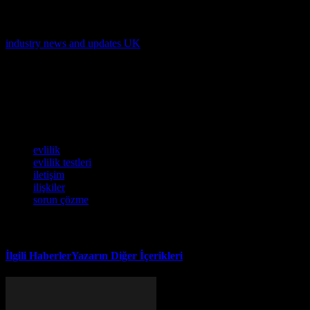
Evlilik ve İlişkilerinizi Geliştirmek için 
Evlilik ve ilişkilerinizi geliştirmek için, evlilik testleri ve adımlar atma
industry news and updates UK
gibi kaynakları kullanarak, ilişkilerini
Sonuç
Evlilik ve ilişkilerinizi geliştirmek için adımlar atmak, sürekli çalışma ve
geliştirmek, sorunları çözmek ve birbirlerinizi desteklemek, ilişkileri
Etiketler
evlilik
evlilik testleri
iletişim
ilişkiler
sorun çözme
İlgili Haberler
Yazarın Diğer İçerikleri