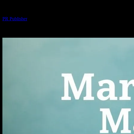
Evlilik ve Evlilik Testleri: İlişkilerinizi 
Yazar
PR Publisher
-
Şubat 18, 2026
271