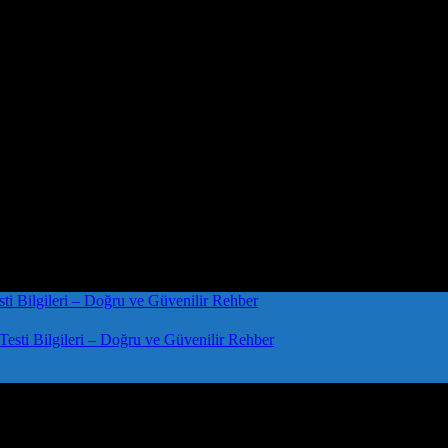
sti Bilgileri – Doğru ve Güvenilir Rehber
mek için Yönelimli Adımlar