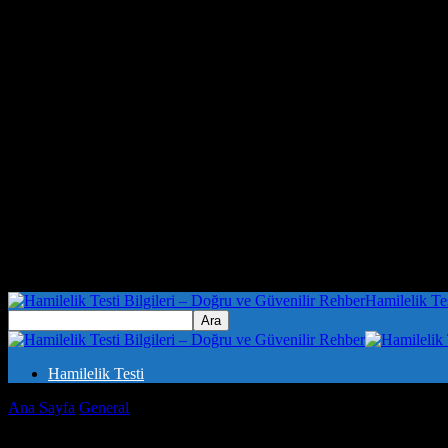
Hamilelik Te
Hamilelik Testi
Ana Sayfa
General
Evlilik ve Evlilik Testleri: İlişkilerinizi Geliştir