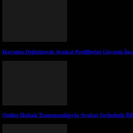
Hayatını Değiştirecek Avukat Profillerini Güvenle İn
Online Hukuk Danışmanlığıyla Avukat Seçiminde Bili