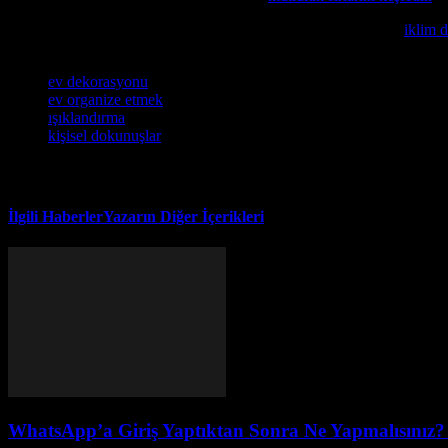
Eğer evinizi ve geleceğinizi daha güvenli yapmak istiyorsanız,
iklim d
Etiketler
ev dekorasyonu
ev organize etmek
ışıklandırma
kişisel dokunuşlar
İlgili Haberler
Yazarın Diğer İçerikleri
WhatsApp’a Giriş Yaptıktan Sonra Ne Yapmalısınız?