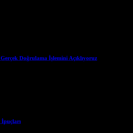
 Gerçek Doğrulama İşlemini Açıklıyoruz
İpuçları