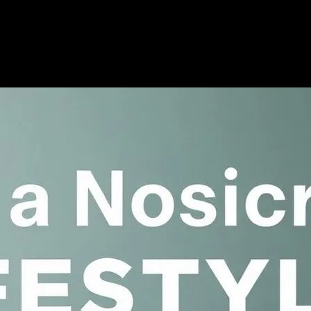
ip Olmak: İpucular ve Öneriler