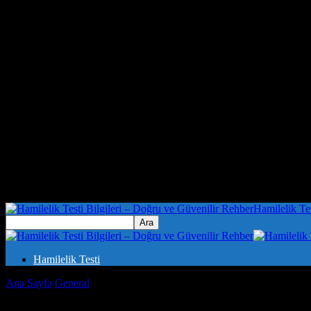
Hamilelik Te
Hamilelik Testi
Ana Sayfa
General
Evde Dikkat Çekici Bir Yaşam Tarzına Sahip Olma