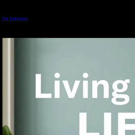
Evde Dikkat Çekici Bir Yaşam Tarzına Sah
Yazar
PR Publisher
-
Şubat 28, 2026
300