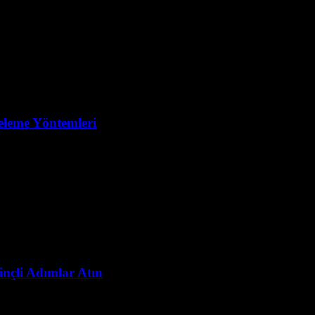
celeme Yöntemleri
nçli Adımlar Atın