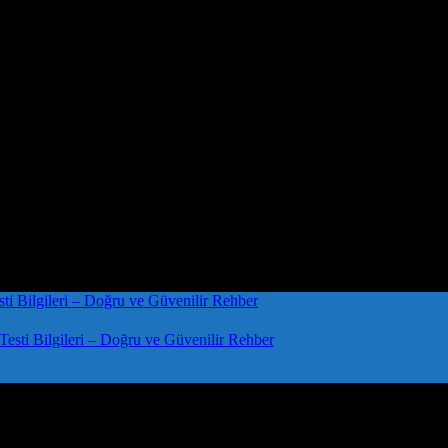
sti Bilgileri – Doğru ve Güvenilir Rehber
k: İpucular ve Öneriler