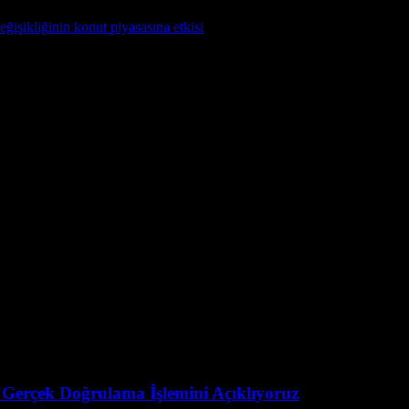
eğişikliğinin konut piyasasına etkisi
hakkında bilgi edinin.
 Gerçek Doğrulama İşlemini Açıklıyoruz