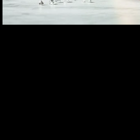
Haftasonu sabahları, genellikle 214. sokakta yaşayan en iyi
arkadaşım Ayşe ile kahvaltı yapıyoruz. Bir gün, Ayşe, benimle
birlikte bir sporcu diyeti denemek istedi. Ben de, “sports nutrition
diet guide athletes” diye aradım ve bir sürü bilgiye rastladım. Ama,
aslında, sağlıklı beslenme, sadece sporcular için değil, herkes için
önemlidir. Honestly, o günlerden beri, sağlıklı beslenmenin ne kadar
önemli olduğunu anladım. Bu makale, size evde kolay ve sağlıklı
yemek hazırlama ipuçları verecek. Vitaminlerin gizli dünyasını
keşfedelim, günlük beslenme hatalarını giderelim ve beslenme
trendlerini inceleyelim. Beslenme ve zihin sağlığı arasında olan
bağlantıyı da keşfedelim. I mean, ne yediğimiz, nasıl düşünürüzü
etkiler, bu da bizim günlük yaşamımızda çok önemli. Bu makaleyi
okuduktan sonra, mutfağın gücünü keşfedersiniz. Ve belki de, Ayşe
gibi, bir sağlıklı beslenme yolculuğuna başlayacaksınız. “Sağlıklı
beslenme, bir lüks değil, bir gereksinim” diyor Ayşe. Ben de bu
sözlere tamamen katılıyorum.
Mutfağın Gücü: Evde Kolay ve Sağlıklı
Yemek Hazırlama İpuçları