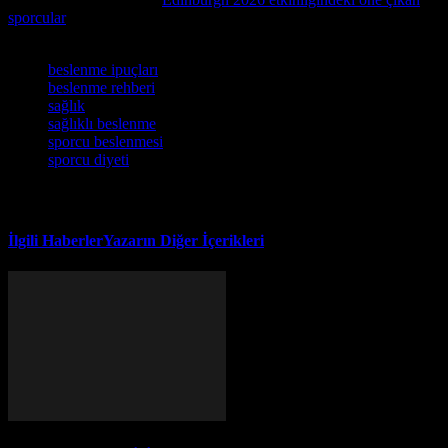
sporcular
hakkında yazdığımız yazıyı inceleyebilirsiniz.
Etiketler
beslenme ipuçları
beslenme rehberi
sağlık
sağlıklı beslenme
sporcu beslenmesi
sporcu diyeti
İlgili Haberler
Yazarın Diğer İçerikleri