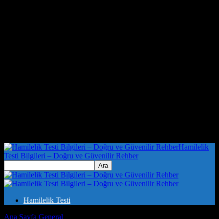
Hamilelik
Testi Bilgileri – Doğru ve Güvenilir Rehber
Hamilelik Testi
Ana Sayfa
General
Sporcunun Güç Kaynağı: Sağlıklı Beslenme