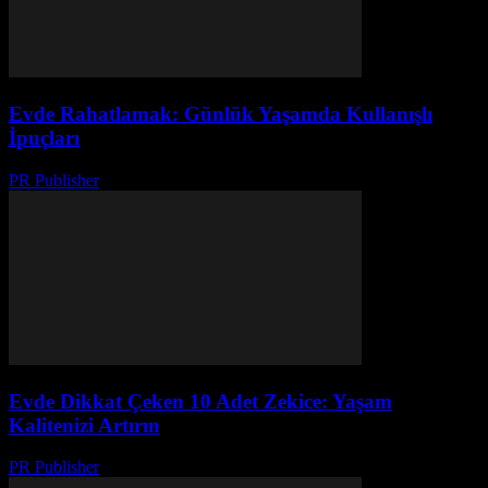
Evde Rahatlamak: Günlük Yaşamda Kullanışlı
İpuçları
PR Publisher
-
Şubat 25, 2026
Evde Dikkat Çeken 10 Adet Zekice: Yaşam
Kalitenizi Artırın
PR Publisher
-
Şubat 19, 2026