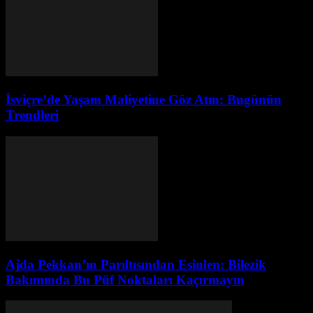
İsviçre’de Yaşam Maliyetine Göz Atın: Bugünün
Trendleri
Ajda Pekkan’ın Parıltısından Esinlen: Bilezik
Bakımında Bu Püf Noktaları Kaçırmayın