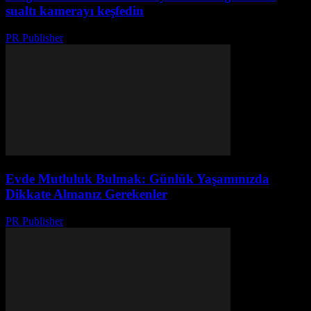
sualtı kamerayı keşfedin
PR Publisher
-
Mart 23, 2026
Evde Mutluluk Bulmak: Günlük Yaşamınızda
Dikkate Almanız Gerekenler
PR Publisher
-
Şubat 17, 2026