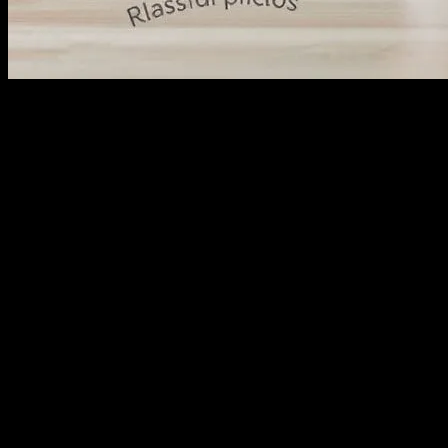
Evlilik Nedir ve Neden Önemlidir?
Evlilik, iki kişinin birbirleriyle hayatlarını paylaşmak, destek olmak
ve birlikte mutluluk aramak için yaptığı bir sözleşmedir. Evlilik,
sadece bir hukuki durum değil, aynı zamanda bir psikolojik ve
duygusal bağdır. Bu bağ, zaman içinde güçlenerek, iki kişinin
birbirlerine olan bağlarını derinleştirir. Evlilik, birbirleriyle
paylaştıkları hayatı daha anlamlı kılmak için yapılan bir karardır.
Evlilik Testleri Neden Yapılır?
Evlilik testleri, çiftlerin birbirleriyle olan ilişkilerini daha iyi anlamak
ve iyileştirmek için yapılır. Bu testler, çiftlerin birbirleriyle olan
ilişkilerinde yaşadıkları sorunları tespit etmek ve bu sorunları
çözmek için adımlar atmak için kullanılır. Evlilik testleri, çiftlerin
birbirleriyle olan ilişkilerini daha iyi anlamak ve bu ilişkileri daha
sağlıklı bir şekilde sürdürmek için kullanılabilir. Bu testler, çiftlerin
birbirleriyle olan ilişkilerinde yaşadıkları sorunları tespit etmek ve bu