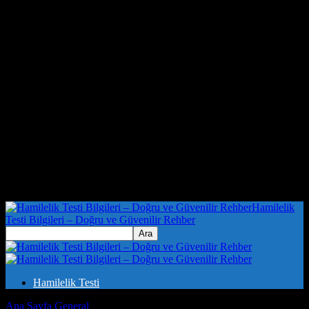
Hamilelik
Testi Bilgileri – Doğru ve Güvenilir Rehber
Hamilelik Testi
Ana Sayfa
General
Evlilik ve Evlilik Testleri: İlişkilerinizde