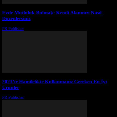
Evde Mutluluk Bulmak: Kendi Alanınızı Nasıl
Düzenlersiniz
PR Publisher
-
Mart 7, 2026
2023’te Hamilelikte Kullanmanız Gereken En İyi
Ürünler
PR Publisher
-
Mart 12, 2026