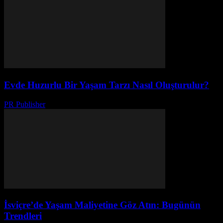
Evde Huzurlu Bir Yaşam Tarzı Nasıl Oluşturulur?
PR Publisher
-
Şubat 21, 2026
İsviçre’de Yaşam Maliyetine Göz Atın: Bugünün
Trendleri