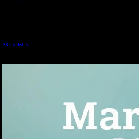
Mutluluk Bulmak
Evlilik ve Evlilik Testleri: İlişkilerinizde
Mutluluk Bulmak
Yazar
PR Publisher
-
Şubat 23, 2026
262