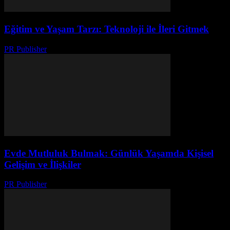
Eğitim ve Yaşam Tarzı: Teknoloji ile İleri Gitmek
PR Publisher
-
Şubat 18, 2026
Evde Mutluluk Bulmak: Günlük Yaşamda Kişisel
Gelişim ve İlişkiler
PR Publisher
-
Şubat 23, 2026