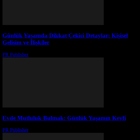
Günlük Yaşamda Dikkat Çekici Detaylar: Kişisel
Gelişim ve İlişkiler
PR Publisher
-
Şubat 23, 2026
Evde Mutluluk Bulmak: Günlük Yaşamın Keyfi
PR Publisher
-
Şubat 25, 2026