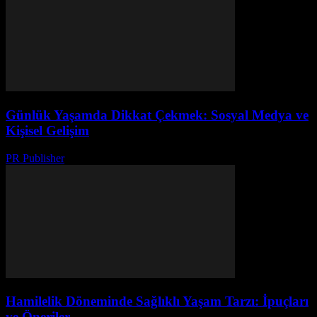
Günlük Yaşamda Dikkat Çekmek: Sosyal Medya ve
Kişisel Gelişim
PR Publisher
-
Şubat 23, 2026
Hamilelik Döneminde Sağlıklı Yaşam Tarzı: İpuçları
ve Öneriler