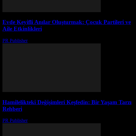
Evde Keyifli Anılar Oluşturmak: Çocuk Partileri ve
Aile Etkinlikleri
PR Publisher
-
Şubat 23, 2026
Hamilelikteki Değişimleri Keşfedin: Bir Yaşam Tarzı
Rehberi
PR Publisher
-
Şubat 24, 2026