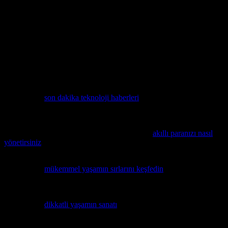
ve bu ilişkileri daha sağlıklı bir şekilde sürdürmek için kullanılabilir.
Bu testler, çiftlerin birbirleriyle olan ilişkilerinde yaşadıkları sorunları
tespit etmek ve bu sorunları çözmek için adımlar atmak için
kullanılır. Evlilik testleri, çiftlerin birbirleriyle olan ilişkilerini daha
iyi anlamak ve bu ilişkileri daha sağlıklı bir şekilde sürdürmek için
kullanılabilir. Bu testler, çiftlerin birbirleriyle olan ilişkilerinde
yaşadıkları sorunları tespit etmek ve bu sorunları çözmek için
adımlar atmak için kullanılır.
Son olarak, evlilik ve evlilik testleri hakkında daha fazla bilgi almak
istiyorsanız,
son dakika teknoloji haberleri
sitesini ziyaret
edebilirsiniz. Bu site, evlilik ve evlilik testleri hakkında güncel ve
doğru bilgileri sunmaktadır.
Para yönetimi konusunda ipuçları arıyorsanız,
akıllı paranızı nasıl
yönetirsiniz
makalemizi mutlaka inceleyin.
Eğer evde ve dışarıda dengeleyerek daha iyi bir yaşam tarzı kurmak
istiyorsanız,
mükemmel yaşamın sırlarını keşfedin
bu ilginç
makalemizde.
Günlük yaşamın hızından kaçınmak ve daha dikkatli yaşamak
istiyorsanız,
dikkatli yaşamın sanatı
konusunu inceleyin.
Etiketler