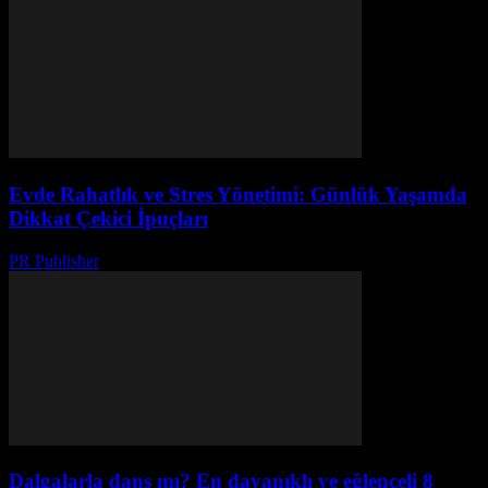
Evde Rahatlık ve Stres Yönetimi: Günlük Yaşamda
Dikkat Çekici İpuçları
PR Publisher
-
Şubat 27, 2026
Dalgalarla dans mı? En dayanıklı ve eğlenceli 8