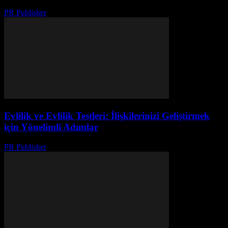
PR Publisher
-
Mart 23, 2026
Evlilik ve Evlilik Testleri: İlişkilerinizi Geliştirmek
için Yönelimli Adımlar
PR Publisher
-
Şubat 18, 2026