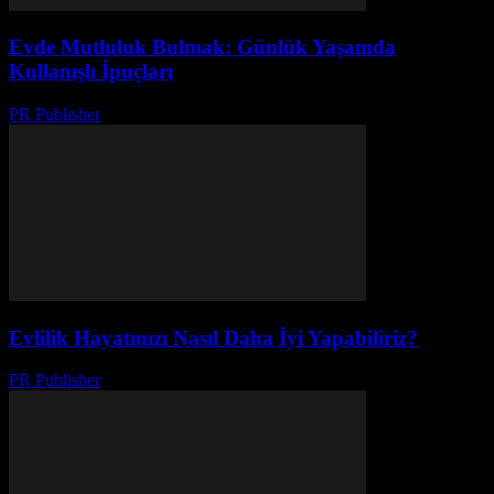
Evde Mutluluk Bulmak: Günlük Yaşamda
Kullanışlı İpuçları
PR Publisher
-
Şubat 20, 2026
Evlilik Hayatınızı Nasıl Daha İyi Yapabiliriz?
PR Publisher
-
Şubat 16, 2026