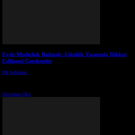
Evde Mutluluk Bulmak: Günlük Yaşamda Dikkat
Edilmesi Gerekenler
PR Publisher
-
Şubat 25, 2026
Giriş Günlük yaşamımızın kalitesini artırmak, evde mutluluk bulmak
için birçok faktör vardır. Bu makale, evinizi daha rahat ve sevgi dolu
bir ortam haline getirmenin yollarını...
Devamını Oku