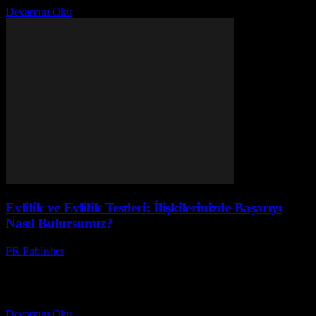
Devamını Oku
Evlilik ve Evlilik Testleri: İlişkilerinizde Başarıyı
Nasıl Bulursunuz?
PR Publisher
-
Şubat 28, 2026
Evlilik: Bir Hayat Süreci Evlilik, iki kişinin birbirleriyle paylaştığı
bir hayat yolculuğudur. Bu yolculukta karşılanan zorluklar ve
mutluluklar, ilişkilerinizdeki bağları güçlendirmek için önemli
adımlardır. Evlilik...
Devamını Oku