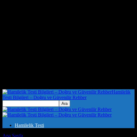
Hamilelik
Testi Bilgileri – Doğru ve Güvenilir Rehber
Hamilelik Testi
Ana Sayfa
Etiketler
Mutluluk