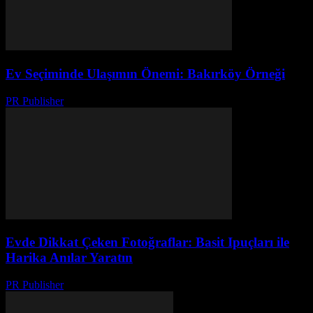
Ev Seçiminde Ulaşımın Önemi: Bakırköy Örneği
PR Publisher
-
Şubat 16, 2026
Evde Dikkat Çeken Fotoğraflar: Basit Ipuçları ile
Harika Anılar Yaratın
PR Publisher
-
Şubat 28, 2026