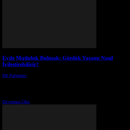
Evde Mutluluk Bulmak: Günlük Yaşamı Nasıl
İyileştirebiliriz?
PR Publisher
-
Şubat 25, 2026
Giriş Günlük yaşamımızın kalitesini artırmak, mutluluk duygusunu
artırmak ve evimizde daha rahat bir ortam oluşturmak herkesin
arzusudur. Bu makale, günlük yaşamı nasıl iyileştirebileceğimiz,
evimizi nasıl...
Devamını Oku