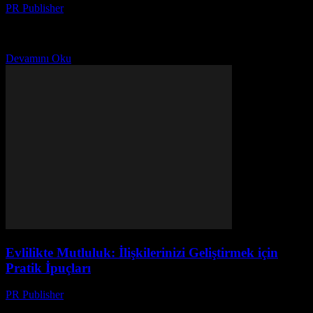
PR Publisher
-
Şubat 23, 2026
Evlilik Nedir ve Neden Önemlidir? Evlilik, iki kişinin birbirleriyle
hayatlarını paylaşmak, destek olmak ve birlikte mutluluk aramak için
yaptığı bir sözleşmedir. Evlilik, sadece bir hukuki...
Devamını Oku
Evlilikte Mutluluk: İlişkilerinizi Geliştirmek için
Pratik İpuçları
PR Publisher
-
Şubat 22, 2026
Evlilikte Mutluluk Nedir? Evlilik, iki kişinin birbirleriyle paylaştığı