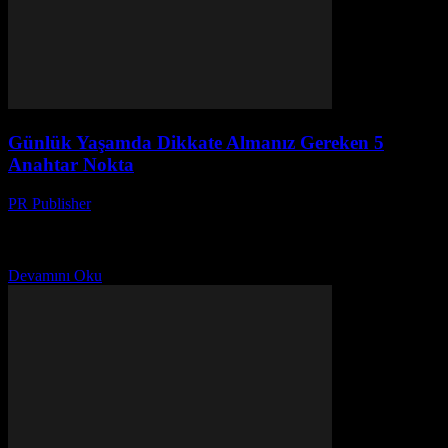
Günlük Yaşamda Dikkate Almanız Gereken 5
Anahtar Nokta
PR Publisher
-
Şubat 24, 2026
Giriş Günlük yaşamımız, küçük detayların birikiminden oluşur. Bu
detaylar, bizi mutlu edebilir veya hayattan keyif almamıza engel
olabilir. Bu nedenle, günlük yaşamımızda dikkatli olmak ve...
Devamını Oku