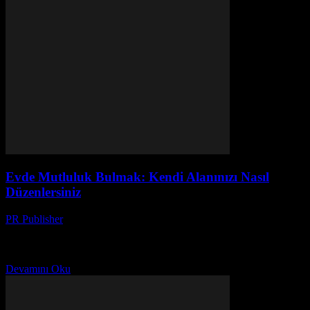
Evde Mutluluk Bulmak: Kendi Alanınızı Nasıl
Düzenlersiniz
PR Publisher
-
Mart 7, 2026
Evim, Benim Kalesim Merhaba, ben Ayşe. 20 yıldır evde mutluluk
konusunda yazı yazıyorum. Evim, benim kalesim. Burada rahatlığını
buldum, burada kendimi buldum. Ama bu yol...
Devamını Oku