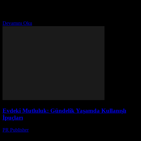
Evlilik Hayatınızda Deneyimlerinizi Nasıl Yükseltebilirsiniz?
Evlilik, hayatınızın en önemli kararlarından biridir. Bu yolda,
deneyimlerinizi yükseltmek ve ilişkilerinizi güçlendirmek için bazı
temel adımlar izlemeniz gerekir. Bu...
Devamını Oku
Evdeki Mutluluk: Gündelik Yaşamda Kullanışlı
İpuçları
PR Publisher
-
Şubat 28, 2026
Ev Ortamınızı Nasıl Dönüştürürsünüz? Ev, bir sığınak ve rahatlama