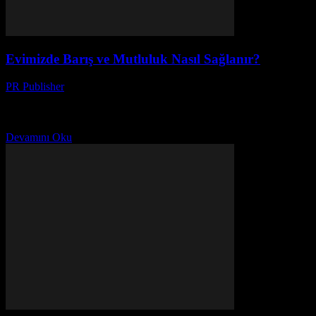
Evimizde Barış ve Mutluluk Nasıl Sağlanır?
PR Publisher
-
Mart 7, 2026
Bir Kıyamet Var Evde İlk olarak, evimizde barış ve mutluluk
konusunda bir kriz yaşanıyor. Bunu söylemek istiyorum. Ben, Ayşe.
42 yaşındayım, iki çocuk annesi, ve...
Devamını Oku