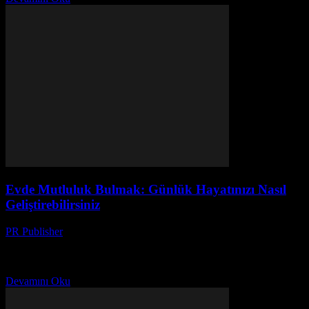
Evde Mutluluk Bulmak: Günlük Hayatınızı Nasıl
Geliştirebilirsiniz
PR Publisher
-
Şubat 27, 2026
Giriş Günlük hayatımızda mutluluk ve rahatlık bulmak herkesin arzu
ettiği bir şeydir. Evimiz, bu mutluluğun merkezinde yer almalı ve bir
sığınak gibi hissettirmelidir. Bu makale,...
Devamını Oku