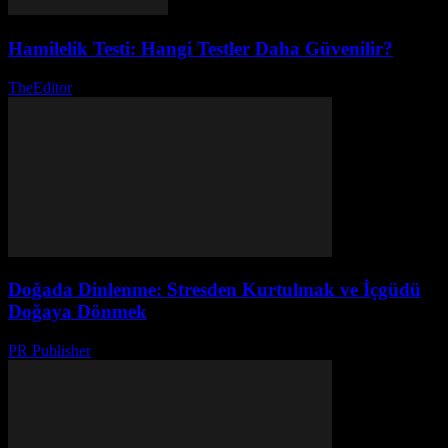
Hamilelik Testi: Hangi Testler Daha Güvenilir?
TheEditor
-
Ağustos 4, 2026
Doğada Dinlenme: Stresden Kurtulmak ve İçgüdü
Doğaya Dönmek
PR Publisher
-
Şubat 24, 2026