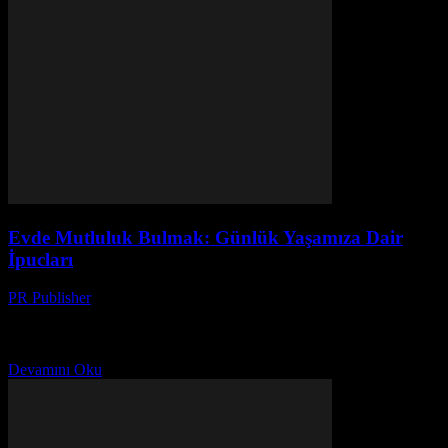
Evde Mutluluk Bulmak: Günlük Yaşamıza Dair
İpucları
PR Publisher
-
Şubat 26, 2026
Ev Ortamınızı Düzenleyin Evimiz, ruhumuzun yansımasıdır.
Düzenli ve temiz bir ev, rahatlama ve mutluluk hissi veren bir ortam
oluşturur. Günlük yaşamınızı kolaylaştırmak için, evinizi düzenli...
Devamını Oku