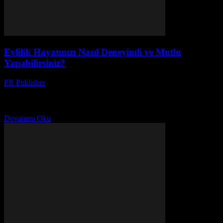
Evlilik Hayatınızı Nasıl Deneyimli ve Mutlu
Yapabilirsiniz?
PR Publisher
-
Şubat 24, 2026
Evlilik Hayatının Temellerini Kurun Evlilik, iki kişinin birbirleriyle
paylaştığı bir yolculuktur. Bu yolculuk boyunca, birçok zorlukla
karşılaşabilir ve bu zorlukları aşmak için güçlü bir temel...
Devamını Oku