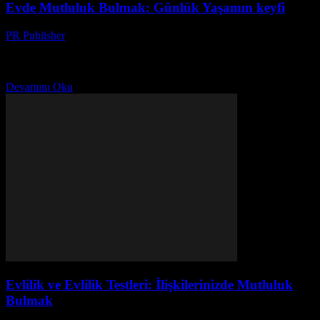
Evde Mutluluk Bulmak: Günlük Yaşamın keyfi
PR Publisher
-
Şubat 23, 2026
Evde Mutluluk Bulmak Ev, bir sığınak değil, aynı zamanda
ruhumuzu besleyen bir mekan olmalı. Günlük yaşamın keyfi,
evimizin düzeni ve konforu ile başlar. Bu makalede,...
Devamını Oku
Evlilik ve Evlilik Testleri: İlişkilerinizde Mutluluk
Bulmak