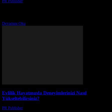
PR Publisher
-
Mart 1, 2026
Evlilik Hayatınızı Nasıl Doldurabilirsiniz? Evlilik, iki kişinin
birbirleriyle paylaştığı bir yolculuktur. Bu yolculuk boyunca, işler
her zaman düzgün gitmez ve zorluklarla karşılaşabilirsiniz. Ancak,
bu zorlukları...
Devamını Oku
Evlilik Hayatınızda Deneyimlerinizi Nasıl
Yükseltebilirsiniz?
PR Publisher
-
Mart 1, 2026