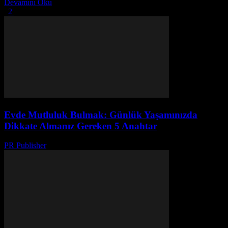
Devamını Oku
1
2
2 Sayfanın 1. Sayfası
Evde Mutluluk Bulmak: Günlük Yaşamınızda
Dikkate Almanız Gereken 5 Anahtar
PR Publisher
-
Şubat 28, 2026