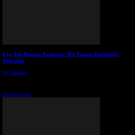
Eve Tek Baştan Başlayın: Bir Yaşam Değiştirici
Yolculuk
PR Publisher
-
Mart 7, 2026
Eve Tek Baştan Başlayın: Bir Yaşam Değiştirici Yolculuk Merhaba,
ben Ayşe. 42 yaşındayım, 20 yılı aşkın bir süredir evde ve yaşam
tarzı konularında yazı yazıyorum....
Devamını Oku