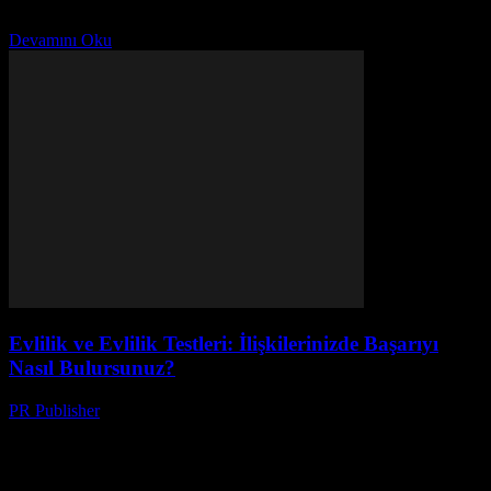
alanı olarak hizmet eder. Ancak, günlük yaşamın yoğunluğu ve
stresi, evimizin mutluluk ve rahatlık kaynağı olmasını...
Devamını Oku
Evlilik ve Evlilik Testleri: İlişkilerinizde Başarıyı
Nasıl Bulursunuz?
PR Publisher
-
Şubat 28, 2026
Evlilik: Bir Hayat Süreci Evlilik, iki kişinin birbirleriyle paylaştığı
bir hayat yolculuğudur. Bu yolculukta karşılanan zorluklar ve
mutluluklar, ilişkilerinizdeki bağları güçlendirmek için önemli
adımlardır. Evlilik...