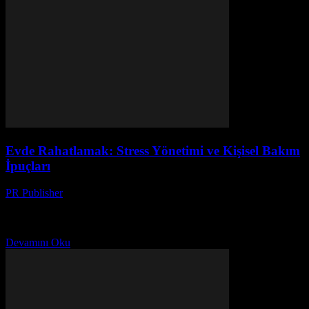
Evde Rahatlamak: Stress Yönetimi ve Kişisel Bakım
İpuçları
PR Publisher
-
Mart 7, 2026
Stress Yönetimi: Benim Özel Deneyimlerim Merhaba, ben Ayşe. 20
yılı aşkın bir süredir dergi editörlüğü yapıyorum. Bu süreçte,
hayatıma dahil ettiğim birtakım alışkanlıklar var. Bunlar...
Devamını Oku