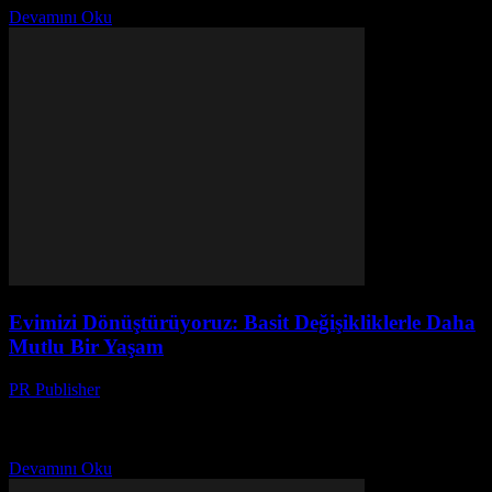
Devamını Oku
Evimizi Dönüştürüyoruz: Basit Değişikliklerle Daha
Mutlu Bir Yaşam
PR Publisher
-
Mart 8, 2026
Bir Gün, Bir Düşünce Bir gün, yaklaşık üç ay önce, kahvaltı
yaparken bir şey fark ettim. Evim, basitçe… tralalala. Hiçbir şey
özel değil, hiçbir şey...
Devamını Oku