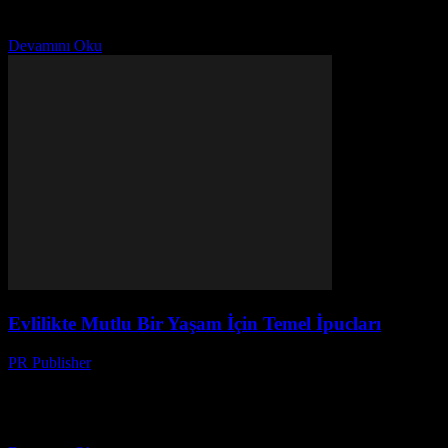
bir yolculuktur. Bu yolculukta mutluluk, karşılıklı saygı, anlayış ve
işbirliği üzerine kurulur. Evlilikte mutluluk, sadece büyük anılar...
Devamını Oku
Evlilikte Mutlu Bir Yaşam İçin Temel İpucları
PR Publisher
-
Şubat 22, 2026
Evlilikte Mutluluk İçin Temel Adımlar Evlilik, iki kişinin
birbirleriyle paylaştığı bir yolculuktur. Bu yolculuk boyunca
mutluluk ve memnuniyet hissi yaşamanız için bazı temel adımlar
izlemeniz...