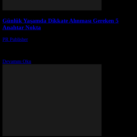
Günlük Yaşamda Dikkate Alınması Gereken 5
Anahtar Nokta
PR Publisher
-
Şubat 24, 2026
Giriş Günlük yaşamımızın kalitesini artırmak için bazı temel
noktalara dikkat etmeliyiz. Bu yazıda, size günlük yaşamınızı daha
iyi bir düzeye taşımanız için 5 anahtar noktayı...
Devamını Oku