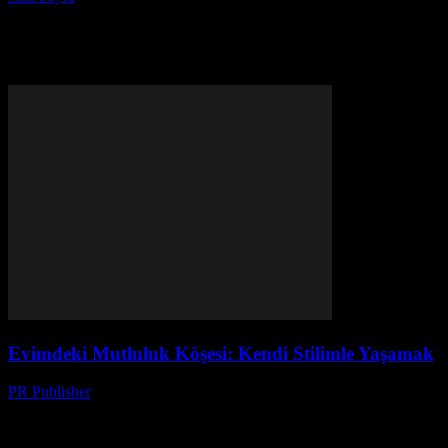
Etiket: mutluluk
Evimdeki Mutluluk Köşesi: Kendi Stilimle Yaşamak
PR Publisher
-
Mart 8, 2026
Bir Gün, Bir Kahve ve Bir Düşünce İlk defa 2005’te, Austin’daki
küçük bir kahvehane olan ‘Java Joint’ta oturuyordum. Elimde bir
kitap, başımda bir dizi düşünce....