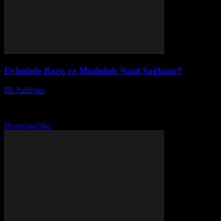
Evimizde Barış ve Mutluluk Nasıl Sağlanır?
PR Publisher
-
Mart 7, 2026
Bir Kıyamet Var Evde İlk olarak, evimizde barış ve mutluluk
konusunda bir kriz yaşanıyor. Bunu söylemek istiyorum. Ben, Ayşe.
42 yaşındayım, iki çocuk annesi, ve...
Devamını Oku