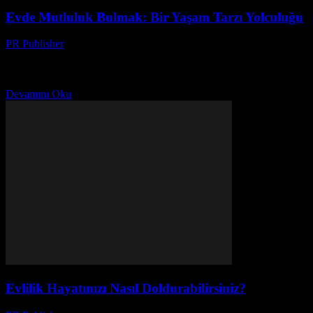
Evde Mutluluk Bulmak: Bir Yaşam Tarzı Yolculuğu
PR Publisher
-
Mart 7, 2026
Evim, Benim Kucaklarım Evvela, evim hakkında konuşalım. Çok
fazla insan evini sadece bir yer olarak görür, ama ben evimi bir canlı
varlık olarak görürüm. Bir...
Devamını Oku
Evlilik Hayatınızı Nasıl Doldurabilirsiniz?