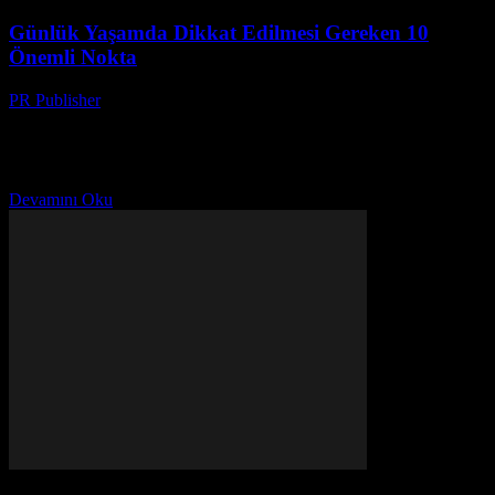
Günlük Yaşamda Dikkat Edilmesi Gereken 10
Önemli Nokta
PR Publisher
-
Şubat 23, 2026
Giriş Günlük yaşamımızda dikkatli davranmak ve doğru seçimler
yapmak, hayat kalitemizi önemli ölçüde artırabilir. Bu makalede,
günlük yaşamda dikkat edilmelidir ve unutulmamalıdır. Bu konular
arasında,...
Devamını Oku