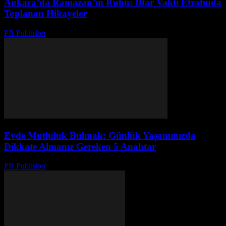
Ankara’da Ramazan’ın Ruhu: İftar Vakti Etrafında
Toplanan Hikayeler
PR Publisher
-
Mart 15, 2026
Evde Mutluluk Bulmak: Günlük Yaşamınızda
Dikkate Almanız Gereken 5 Anahtar
PR Publisher
-
Şubat 28, 2026