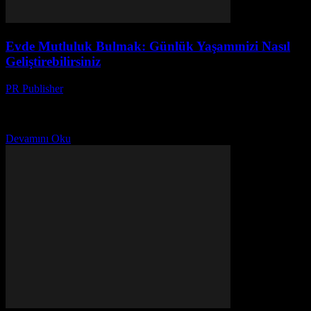
Evde Mutluluk Bulmak: Günlük Yaşamınizi Nasıl
Geliştirebilirsiniz
PR Publisher
-
Şubat 27, 2026
Giriş Evde mutluluk bulmak, günlük yaşamımızın kalitesini önemli
ölçüde artırabilir. Bu makale, size evinizi daha rahat ve mutlu bir yer
haline getirmek için praktik ipuçları...
Devamını Oku