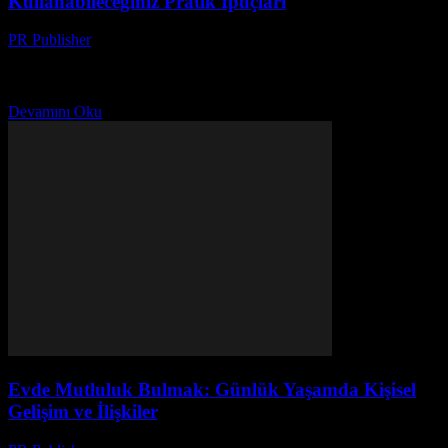
Kullanabileceğiniz Pratik İpuçları
PR Publisher
-
Şubat 22, 2026
Giriş Günlük yaşamımızın kalitesini artırmak herkesin arzusudur.
Evde mutluluk bulmak, bu arzunun bir parçası olabilir. Bu makale,
evinizin bir sığınak haline gelmesi ve günlük yaşamınızı...
Devamını Oku
Evde Mutluluk Bulmak: Günlük Yaşamda Kişisel
Gelişim ve İlişkiler