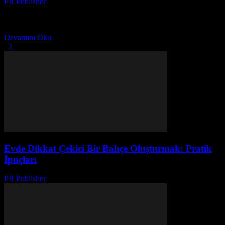
PR Publisher
-
Şubat 21, 2026
Evde Mutluluk Bulmanın Önemi Ev, herkesin rahatlayıp, enerji dolu
olabileceği bir yer olmalıdır. Ancak günlük yaşamın yoğunluğu ve
stresi, evde mutluluk bulmamızı zorlaştırabilir. Bu nedenle,...
Devamını Oku
1
2
2 Sayfanın 1. Sayfası
Evde Dikkat Çekici Bir Bahçe Oluşturmak: Pratik
İpuçları
PR Publisher
-
Şubat 21, 2026