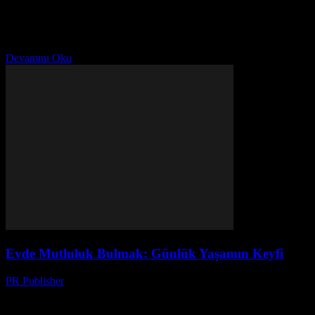
Giriş Evde mutluluk bulmak, günlük yaşamımızın kalitesini önemli
ölçüde artırabilir. Mutluluk, sadece büyük başarılar veya harika
olaylar sonucunda değil, günlük alışkanlıklarımız ve küçük
detayların birikiminin...
Devamını Oku
Evde Mutluluk Bulmak: Günlük Yaşamın Keyfi
PR Publisher
-
Şubat 25, 2026
Evde Mutluluk Bulmak: Neden Önemlidir? Evde mutluluk bulmak,
günlük yaşamımızın kalitesini önemli ölçüde artırabilir. Evimiz,