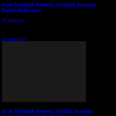
Evde Mutluluk Bulmak: Gündelik Yaşamda
Kullanışlı İpuçları
PR Publisher
-
Şubat 22, 2026
Giriş Evde mutluluk bulmak, günlük yaşamımızın kalitesini önemli
ölçüde artırabilir. Bu makale, size evinizde daha mutlu ve rahat bir
ortam yaratmanız için pratik ipuçları sunacak....
Devamını Oku
Evde Mutluluk Bulmak: Günlük Yaşamda