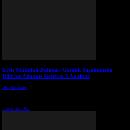
Evde Mutluluk Bulmak: Günlük Yaşamınızda
Dikkate Almanız Gereken 5 Anahtar
PR Publisher
-
Şubat 28, 2026
Giriş Evde mutluluk bulmak, günlük yaşamın kalitesini önemli
ölçüde artırabilir. Bu makale, evinizde daha mutlu ve düzenli bir
yaşam tarzı oluşturmanız için pratik ipuçları ve...
Devamını Oku