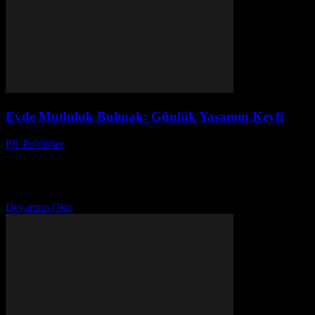
Evde Mutluluk Bulmak: Günlük Yaşamın Keyfi
PR Publisher
-
Şubat 28, 2026
Evde Mutluluk Bulmak Ev, herkesin sığınma ve rahatlama
mekanıdır. Ancak günlük hayatta karşılaştığımız stres ve sorunlar,
evde bile rahatlamamızı zorlaştırabilir. Bu nedenle, evde mutluluk
bulmak...
Devamını Oku