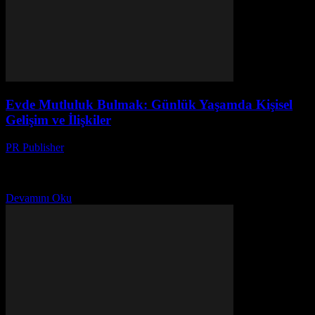
Evde Mutluluk Bulmak: Günlük Yaşamda Kişisel
Gelişim ve İlişkiler
PR Publisher
-
Şubat 24, 2026
Evde Mutluluk Bulmak Ev, birinin ruhsal barış ve mutluluğu için en
önemli yerlerden biridir. Günlük yaşamın içinde, evimizde hissedilen
rahatlık ve sevinç, kişisel gelişimimizin ve...
Devamını Oku