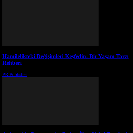
Hamilelikteki Değişimleri Keşfedin: Bir Yaşam Tarzı
Rehberi
PR Publisher
-
Şubat 24, 2026