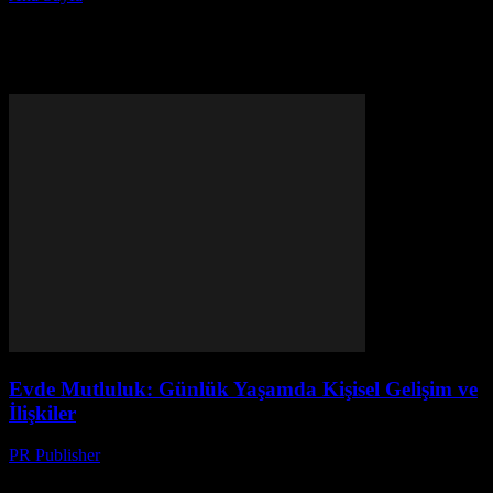
Etiket: evde mutluluk
Evde Mutluluk: Günlük Yaşamda Kişisel Gelişim ve
İlişkiler
PR Publisher
-
Mart 7, 2026
Evde Mutluluk Nedir? Merhaba, ben Ayşe. 20 yıldır dergilerde