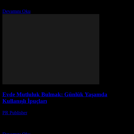
yazıyorum. Evde mutluluk konusunda alot şey öğrendim. Çok basit
bir soru: Evde mutluluk ne demek? İnsanlar...
Devamını Oku
Evde Mutluluk Bulmak: Günlük Yaşamda
Kullanışlı İpuçları
PR Publisher
-
Şubat 28, 2026
Giriş Evde mutluluk bulmak, günlük yaşamımızın kalitesini önemli
ölçüde artırabilir. Bu makale, evimizi daha rahat ve keyifli bir alan
haline getirmek için kullanışlı ipuçları sunacak....