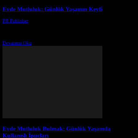
Evde Mutluluk: Günlük Yaşamın Keyfi
PR Publisher
-
Şubat 27, 2026
Evde Mutluluk Bulmak Ev, bir kişinin en önemli sığınağıdır. Günlük
yaşamın keyfi, evde mutluluk bulmakla başlar. Bu makale, size
evinizi daha rahat ve keyifli bir...
Devamını Oku
Evde Mutluluk Bulmak: Günlük Yaşamda
Kullanışlı İpuçları