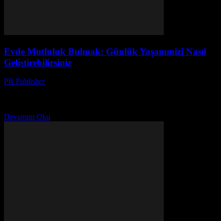
Evde Mutluluk Bulmak: Günlük Yaşamınizi Nasıl
Geliştirebilirsiniz
PR Publisher
-
Şubat 27, 2026
Giriş Evde mutluluk bulmak, günlük yaşamımızın kalitesini önemli
ölçüde artırabilir. Bu makale, size evinizi daha rahat ve mutlu bir yer
haline getirmek için praktik ipuçları...
Devamını Oku