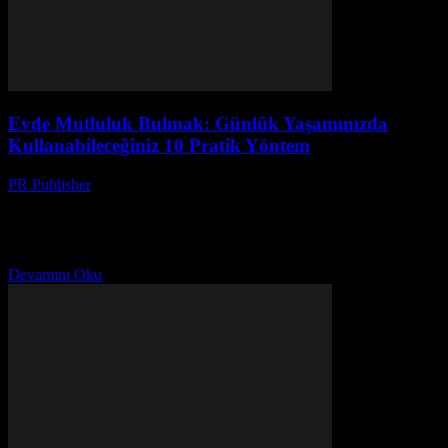
Evde Mutluluk Bulmak: Günlük Yaşamınızda
Kullanabileceğiniz 10 Pratik Yöntem
PR Publisher
-
Şubat 28, 2026
Giriş Evde mutluluk bulmak, günlük yaşamımızın kalitesini önemli
ölçüde artırabilir. Mutluluk, sadece büyük başarılar veya harika
olaylar sonucunda değil, günlük alışkanlıklarımızla da elde edilebilir.
Bu...
Devamını Oku