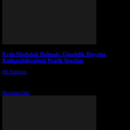
Evde Mutluluk Bulmak: Gündelik Hayatta
Kullanabileceğiniz Pratik İpuçları
PR Publisher
-
Şubat 25, 2026
Giriş Gündelik hayatımızda mutluluk bulmak her zaman kolay
değildir. Ancak, evimizde küçük değişiklikler yaparak ve bazı pratik
yöntemler uygulayarak hayatımızı daha mutlu ve daha dengeli...
Devamını Oku