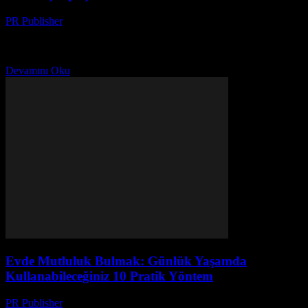
PR Publisher
-
Şubat 27, 2026
Ev Ortamınızı Düzenleyin Evde mutluluk bulmak için ilk adım, ev
ortamınızı düzenlemektir. Düzenli ve temiz bir ev, zihin sağlığınıza
da olumlu etkiler. Günlük temizlik rutininizi...
Devamını Oku
Evde Mutluluk Bulmak: Günlük Yaşamda
Kullanabileceğiniz 10 Pratik Yöntem
PR Publisher
-
Şubat 26, 2026