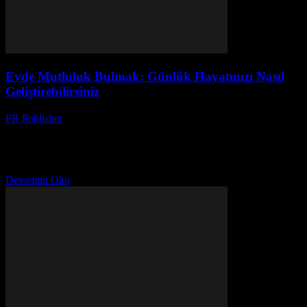
Evde Mutluluk Bulmak: Günlük Hayatınızı Nasıl
Geliştirebilirsiniz
PR Publisher
-
Şubat 23, 2026
Evde Mutluluk Bulmak Ev, hayatımızın merkezi bir noktasıdır.
Burada geçirdiğimiz zamanlar, ruhumuzu ve vücutlarımızı etkiler.
Evde mutluluk bulmak, günlük hayatımızı önemli ölçüde
iyileştirebilir. Bu makalede,...
Devamını Oku