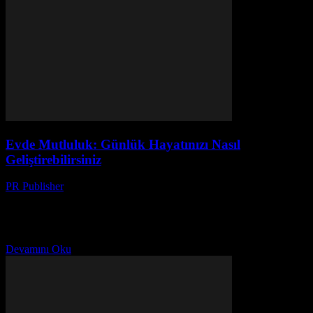
Evde Mutluluk: Günlük Hayatınızı Nasıl
Geliştirebilirsiniz
PR Publisher
-
Şubat 25, 2026
Evde Mutluluk Nasıl Oluşur? Evde mutluluk, günlük hayatta
hissedilen rahatlık ve memnuniyetin temel taşlarıdır. Eviniz, sığınma
yeri ve rahatlama alanı olarak hizmet edecek şekilde
düzenlenmelidir....
Devamını Oku