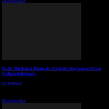
Devamını Oku
Evde Mutluluk Bulmak: Günlük Hayatınızı Nasıl
Geliştirebilirsiniz
PR Publisher
-
Şubat 25, 2026
Giriş Günlük hayatımızın kalitesini artırmak, mutluluk hissetmek ve
daha iyi bir yaşam tarzına sahip olmak, herkesin arzu ettiği şeyler
arasındadır. Bu makale, evde mutluluk bulmak...
Devamını Oku