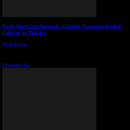
Evde Mutluluk Bulmak: Günlük Yaşamda Kişisel
Gelişim ve İlişkiler
PR Publisher
-
Şubat 23, 2026
Evde Mutluluk Bulmak Ev, bir kişinin en önemli sığınaklarından
biridir. Evde mutluluk bulmak, günlük yaşamımızın kalitesini önemli
ölçüde yükseltir. Bu makale, evde mutluluk bulmak için...
Devamını Oku