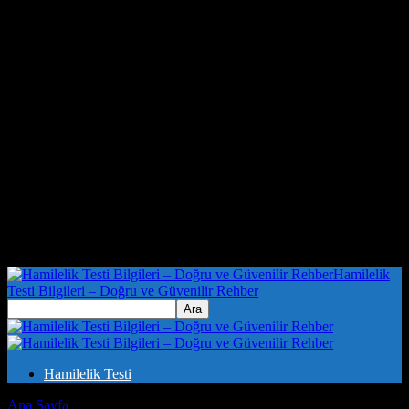
Hamilelik
Testi Bilgileri – Doğru ve Güvenilir Rehber
Hamilelik Testi
Ana Sayfa
Etiketler
Evde mutluluk