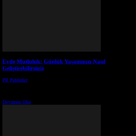
Evde Mutluluk: Günlük Yaşamınızı Nasıl
Geliştirebilirsiniz
PR Publisher
-
Şubat 28, 2026
Evde Mutluluk Bulmak Ev, bir sığınak değil, aynı zamanda
ruhumuzun barış ve mutluluğun yeridir. Günlük yaşamımızı nasıl
geliştirerek, evimizi daha rahat ve sevgi dolu bir...
Devamını Oku