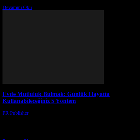
bizim için bir sığınak, bir barış ve rahatlama alanı olmalıdır....
Devamını Oku
Evde Mutluluk Bulmak: Günlük Hayatta
Kullanabileceğiniz 5 Yöntem
PR Publisher
-
Şubat 25, 2026
Giriş Günlük hayatta mutluluk bulmak herkesin arzusudur. Ancak,
günlük hayatın içindeki karmaşadan dolayı bu arzunun
gerçekleşmesi zorlaşabilir. Bu makale, evde mutluluk bulmak için
kullanabileceğiniz 5...