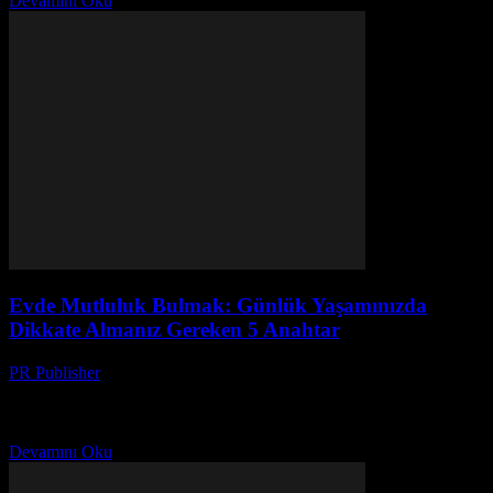
Devamını Oku
Evde Mutluluk Bulmak: Günlük Yaşamınızda
Dikkate Almanız Gereken 5 Anahtar
PR Publisher
-
Şubat 28, 2026
Giriş Evde mutluluk bulmak, günlük yaşamın kalitesini önemli
ölçüde artırabilir. Bu makale, evinizde daha mutlu ve düzenli bir
yaşam tarzı oluşturmanız için pratik ipuçları ve...
Devamını Oku