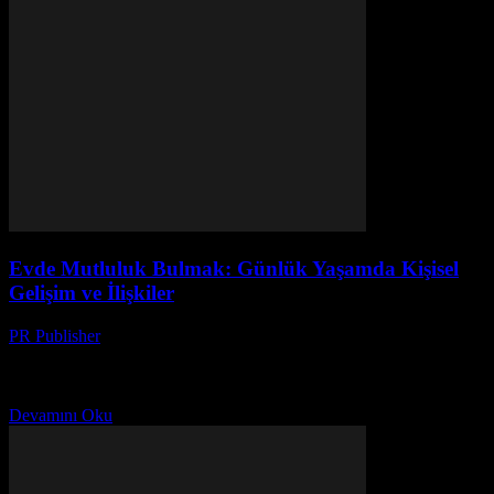
Evde Mutluluk Bulmak: Günlük Yaşamda Kişisel
Gelişim ve İlişkiler
PR Publisher
-
Şubat 25, 2026
Giriş Günlük yaşamımızda, evimiz ve ilişkilerimiz hayatımızın temel
taşlarıdır. Bu başlık altında, evde mutluluk bulmak, kişisel gelişim
için adımlar atmak ve ilişkilerimizi güçlendirmek konusunda bazı...
Devamını Oku