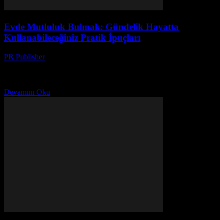
Evde Mutluluk Bulmak: Gündelik Hayatta
Kullanabileceğiniz Pratik İpuçları
PR Publisher
-
Şubat 22, 2026
Giriş Günlük hayatta mutluluk bulmak herkesin arzu ettiği bir şey.
Ancak, işler, aile sorumlulukları ve diğer gündelik görevler bizi bu
hedeften uzaklaştırabilir. Bu makale, size...
Devamını Oku