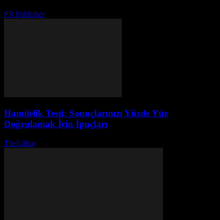
PR Publisher
-
Şubat 24, 2026
Hamilelik Testi: Sonuçlarınızı Yüzde Yüz
Doğrulamak İçin İpuçları
TheEditor
-
Temmuz 24, 2026