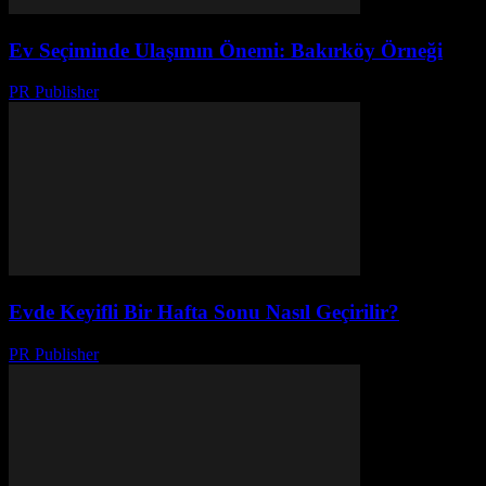
Ev Seçiminde Ulaşımın Önemi: Bakırköy Örneği
PR Publisher
-
Şubat 16, 2026
Evde Keyifli Bir Hafta Sonu Nasıl Geçirilir?
PR Publisher
-
Şubat 25, 2026