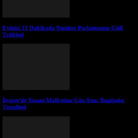
Evinizi 15 Dakikada Yeniden Parlatmanın Gizli
Trükleri
İsviçre’de Yaşam Maliyetine Göz Atın: Bugünün
Trendleri