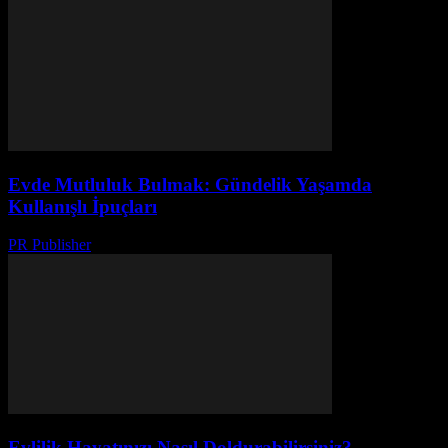
Evde Mutluluk Bulmak: Gündelik Yaşamda
Kullanışlı İpuçları
PR Publisher
-
Şubat 19, 2026
Evlilik Hayatınızı Nasıl Doldurabilirsiniz?