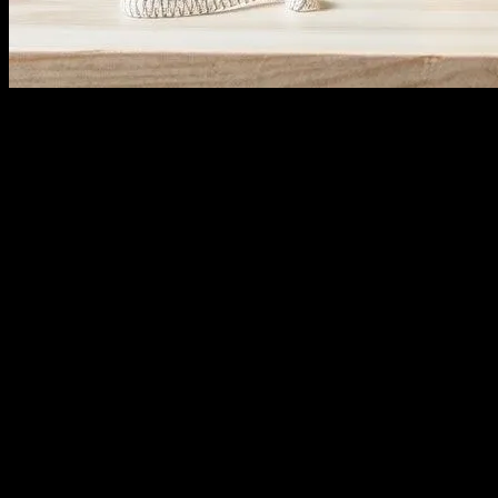
Giriş
Günlük yaşamımızda, küçük detayların da büyük bir fark yarattığına
inanırsınız mı? Bu yazıda, günlük yaşamınızı daha rahat ve verimli
hale getirebilecek 5 anahtar noktayı inceleyeceğiz. Bu noktaları
dikkate alarak, daha iyi bir yaşam tarzına sahip olabilir ve günlük
hayatta karşılaştığınız zorlukları daha kolay aşabilirsiniz.
1. Sağlıklı Beslenme
Sağlıklı beslenme, günlük yaşamınızın temel taşlarından biridir.
Doğal ve besleyici yemekler tüketmek, vücut sağlığınızı artırır ve
günlük aktivitelerinizi daha verimli hale getirir. Mevsimlik meyveler
ve sebzeler, tam tahıllar ve protein kaynakları gibi besleyici gıdalar,
günlük beslenmenizin temelini oluşturmalıdır. Ayrıca, günlük su
tüketiminizi artırarak, vücut suyunuzu dengede tutmak önemlidir.
2. Fiziksel Aktivite