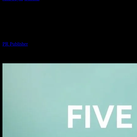
Anahtar Nokta
Günlük Yaşamda Dikkate Alınması
Gereken 5 Anahtar Nokta
Yazar
PR Publisher
-
Şubat 20, 2026
247