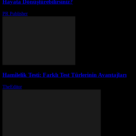
Hayata Dönüştürebilirsiniz?
PR Publisher
-
Şubat 28, 2026
Hamilelik Testi: Farklı Test Türlerinin Avantajları
TheEditor
-
Ağustos 1, 2026