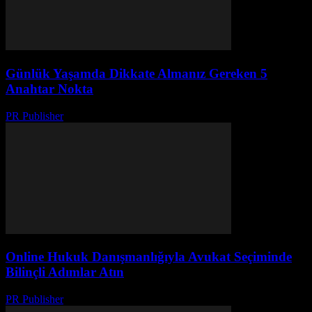
Günlük Yaşamda Dikkate Almanız Gereken 5
Anahtar Nokta
PR Publisher
-
Şubat 19, 2026
Online Hukuk Danışmanlığıyla Avukat Seçiminde
Bilinçli Adımlar Atın
PR Publisher
-
Temmuz 7, 2026