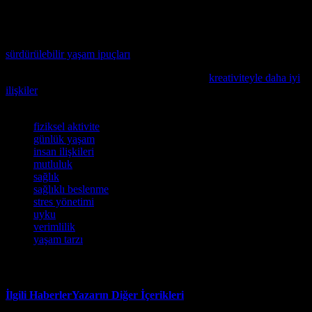
Günlük yaşamınızı daha iyi hale getirmek için, bu noktaları
uygulayın ve daha iyi bir yaşam tarzına sahip olun.
Yaşam tarzınızı daha yeşil yapmak istiyorsanız, mutlaka
sürdürülebilir yaşam ipuçları
okumanızı öneririz.
Günlük yaşamınızı zenginleştirmek isterseniz,
kreativiteyle daha iyi
ilişkiler
konusunu inceleyin.
Etiketler
fiziksel aktivite
günlük yaşam
insan ilişkileri
mutluluk
sağlık
sağlıklı beslenme
stres yönetimi
uyku
verimlilik
yaşam tarzı
İlgili Haberler
Yazarın Diğer İçerikleri