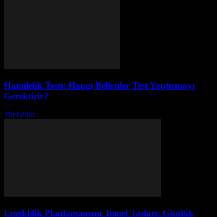
Hamilelik Testi: Hangi Belirtiler Test Yaptırmayı
Gerektirir?
TheEditor
-
Ağustos 3, 2026
Emeklilik Planlamanızın Temel Taşları: Günlük