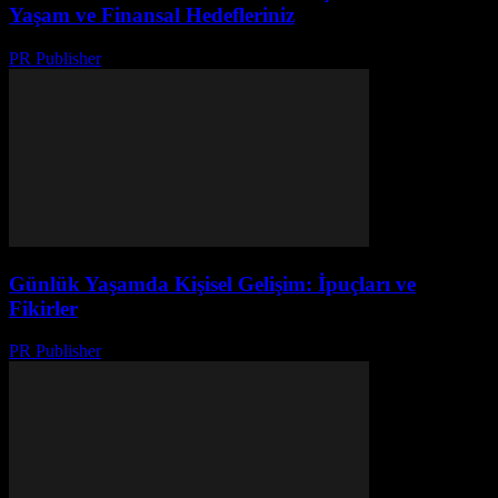
Yaşam ve Finansal Hedefleriniz
PR Publisher
-
Şubat 21, 2026
Günlük Yaşamda Kişisel Gelişim: İpuçları ve
Fikirler
PR Publisher
-
Şubat 17, 2026