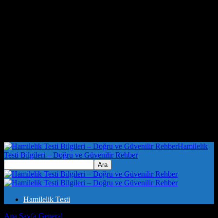
Hamilelik
Testi Bilgileri – Doğru ve Güvenilir Rehber
Hamilelik Testi
Ana Sayfa
General
Günlük Yaşamda Dikkate Alınması Gereken 5