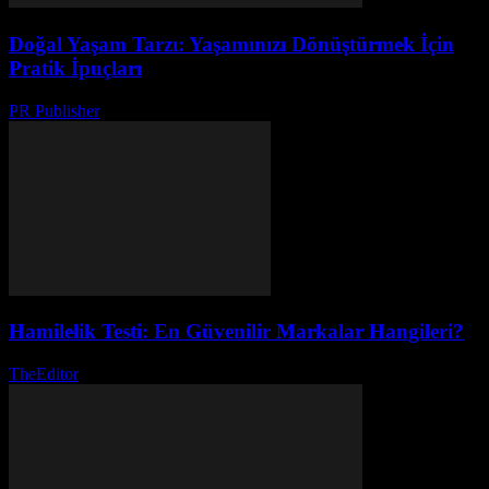
Doğal Yaşam Tarzı: Yaşamınızı Dönüştürmek İçin
Pratik İpuçları
PR Publisher
-
Mart 6, 2026
Hamilelik Testi: En Güvenilir Markalar Hangileri?
TheEditor
-
Ağustos 1, 2026