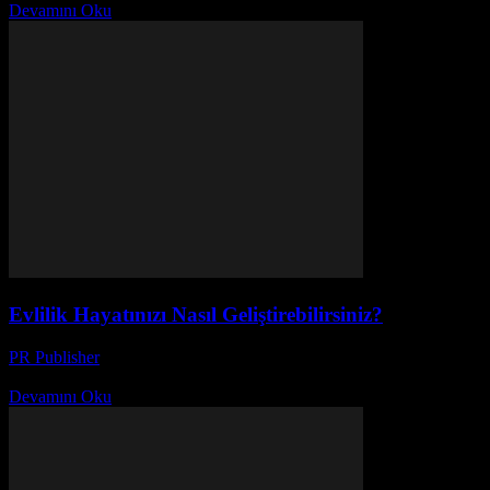
Devamını Oku
Evlilik Hayatınızı Nasıl Geliştirebilirsiniz?
PR Publisher
-
Şubat 21, 2026
Evlilik Hayatınızı Nasıl Geliştirebilirsiniz? Evlilik, iki kişinin birbirler
Devamını Oku