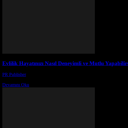
Evlilik Hayatınızı Nasıl Deneyimli ve Mutlu Yapabilir
PR Publisher
-
Şubat 24, 2026
Evlilik Hayatının Temellerini Kurun Evlilik, iki kişinin birbirleriyle p
Devamını Oku