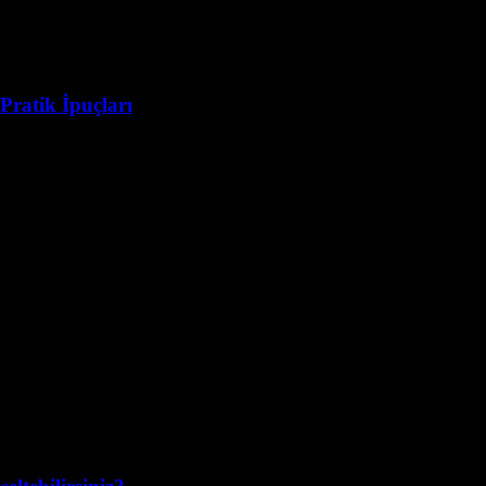
 Pratik İpuçları
arzuladığı bir durumdur. Ancak bu hedefe ulaşmak için bazı temel adımlar