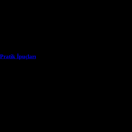
 Pratik İpuçları
arzuladığı bir durumdur. Ancak bu hedefe ulaşmak için bazı temel adımlar