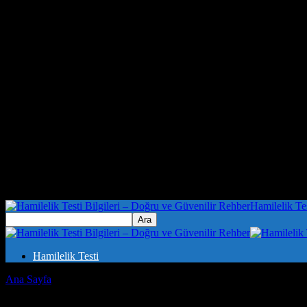
Hamilelik Te
Hamilelik Testi
Ana Sayfa
Etiketler
Saygı