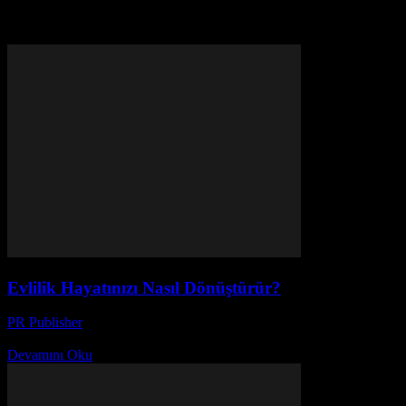
Etiket: saygı
Evlilik Hayatınızı Nasıl Dönüştürür?
PR Publisher
-
Şubat 27, 2026
Evlilik Hayatınızı Nasıl Dönüştürür? Evlilik, hayatımızın önemli bir parç
Devamını Oku