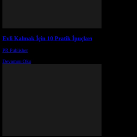
Evli Kalmak İçin 10 Pratik İpuçları
PR Publisher
-
Şubat 23, 2026
Başlangıçta Evli kalmak, herkes için farklı bir yolculuktur. Her çiftin k
Devamını Oku