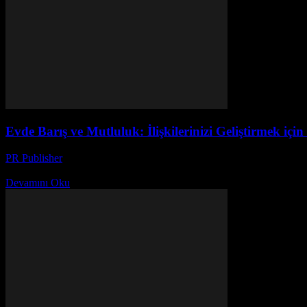
Evde Barış ve Mutluluk: İlişkilerinizi Geliştirmek için
PR Publisher
-
Şubat 19, 2026
İlişkilerinizin Temelini Güçlendirmek Evde barış ve mutluluk, herkesin 
Devamını Oku