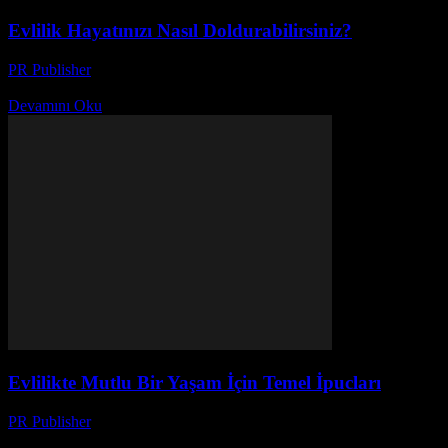
Evlilik Hayatınızı Nasıl Doldurabilirsiniz?
PR Publisher
-
Şubat 22, 2026
Evlilik Hayatınızı Nasıl Doldurabilirsiniz? Evlilik, hayatın en önemli k
Devamını Oku
Evlilikte Mutlu Bir Yaşam İçin Temel İpucları
PR Publisher
-
Şubat 22, 2026
Evlilikte Mutluluk İçin Temel Adımlar Evlilik, iki kişinin birbirleriy