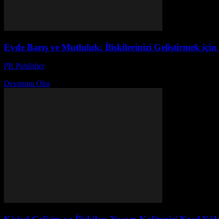
Evde Barış ve Mutluluk: İlişkilerinizi Geliştirmek için
PR Publisher
-
Şubat 19, 2026
İlişkilerinizin Temelini Güçlendirmek Evde barış ve mutluluk, herkesin 
Devamını Oku